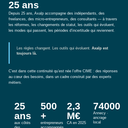
25 ans
Depuis 25 ans, Axalp accompagne des indépendants, des
freelances, des micro-entrepreneurs, des consultants — à travers
les réformes, les changements de statut, les outils qui évoluent,
les modes qui passent, les périodes d’incertitude qui reviennent.
Les règles changent. Les outils qui évoluent.
Axalp est
toujours là.
C’est dans cette continuité qu’est née l’offre CIME : des réponses
au cœur des besoins, dans un cadre construit par des experts
métiers.
25
500
2,3
74000
ans
+
M€
Annecy ·
ancrage
local
aux côtés
entrepreneurs
CA en 2025
des
accompagnés