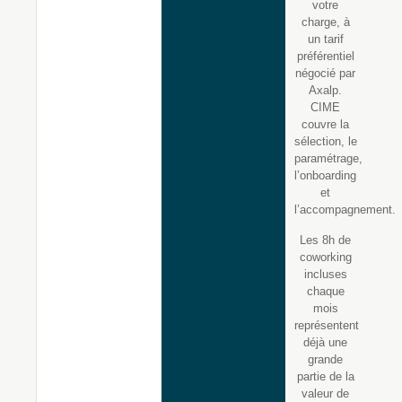
votre
charge, à
un tarif
préférentiel
négocié par
Axalp.
CIME
couvre la
sélection, le
paramétrage,
l’onboarding
et
l’accompagnement.
Les 8h de
coworking
incluses
chaque
mois
représentent
déjà une
grande
partie de la
valeur de