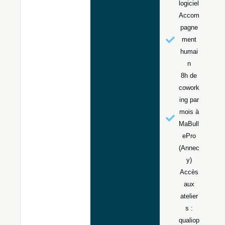
logiciel
Accom
pagne
ment
humai
n
8h de
cowork
ing par
mois à
MaBull
ePro
(Annec
y)
Accès
aux
atelier
s :
qualiop