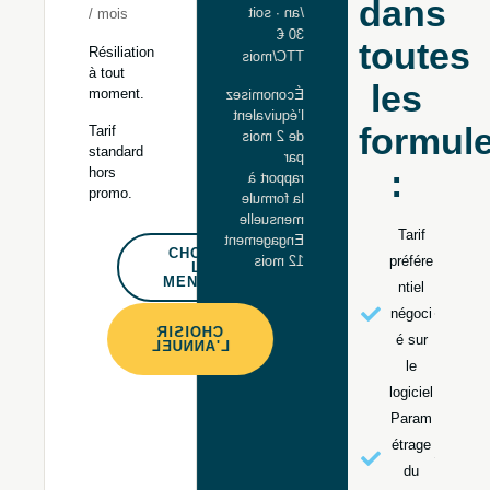
dans
/an · soit
/ mois
30 €
toutes
Résiliation
TTC/mois
à tout
les
moment.
Économisez
l’équivalent
formul
Tarif
de 2 mois
standard
par
:
hors
rapport à
promo.
la formule
mensuelle
Tarif
Engagement
CHOISIR
12 mois
préfére
LE
MENSUEL
ntiel
négoci
CHOISIR
é sur
L'ANNUEL
le
logiciel
Param
étrage
du