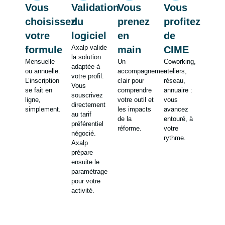
Vous
Validation
Vous
Vous
choisissez
du
prenez
profitez
votre
logiciel
en
de
Axalp valide
formule
main
CIME
la solution
Mensuelle
Un
Coworking,
adaptée à
ou annuelle.
accompagnement
ateliers,
votre profil.
L’inscription
clair pour
réseau,
Vous
se fait en
comprendre
annuaire :
souscrivez
ligne,
votre outil et
vous
directement
simplement.
les impacts
avancez
au tarif
de la
entouré, à
préférentiel
réforme.
votre
négocié.
rythme.
Axalp
prépare
ensuite le
paramétrage
pour votre
activité.