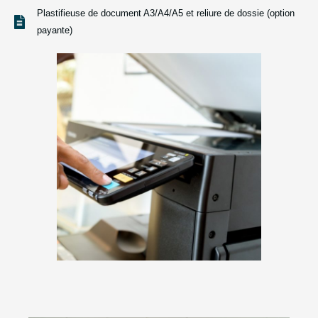
Plastifieuse de document A3/A4/A5 et reliure de dossie (option
payante)