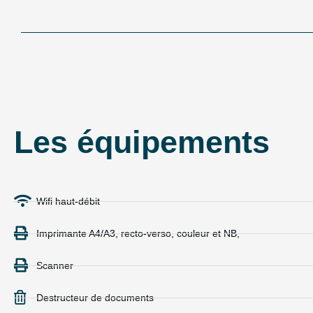
Les équipements
Wifi haut-débit
Imprimante A4/A3, recto-verso, couleur et NB,
Scanner
Destructeur de documents