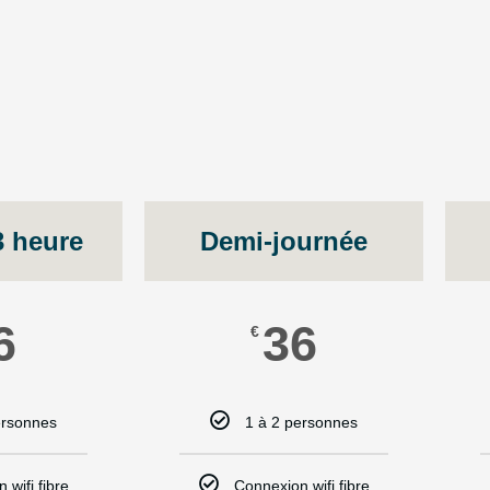
3 heure
Demi-journée
6
36
€
ersonnes
1 à 2 personnes
 wifi fibre
Connexion wifi fibre