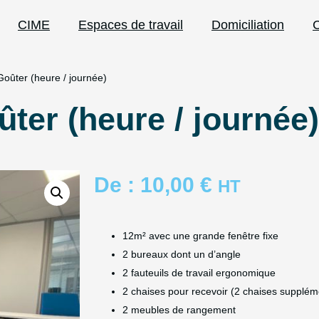
CIME
Espaces de travail
Domiciliation
C
oûter (heure / journée)
er (heure / journée)
De :
10,00
€
HT
12m² avec une grande fenêtre fixe
2 bureaux dont un d’angle
2
fauteuils de travail ergonomique
2 chaises pour recevoir (2 chaises supplé
2 meubles de rangement