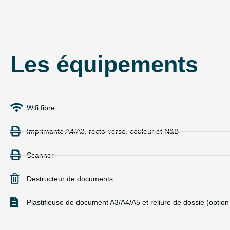
Les équipements
Wifi fibre
Imprimante A4/A3, recto-verso, couleur et N&B
Scanner
Destructeur de documents
Plastifieuse de document A3/A4/A5 et reliure de dossie (optio